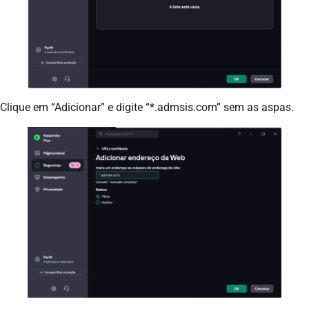
Clique em “Adicionar” e digite “*.admsis.com” sem as aspas.